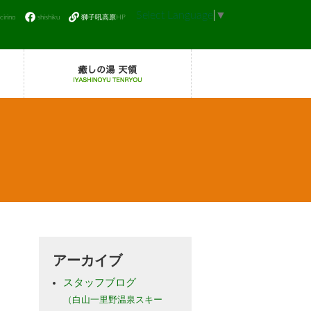
Select Language
▼
icirino
shishiku
獅子吼高原HP
アーカイブ
スタッフブログ
（白山一里野温泉スキー