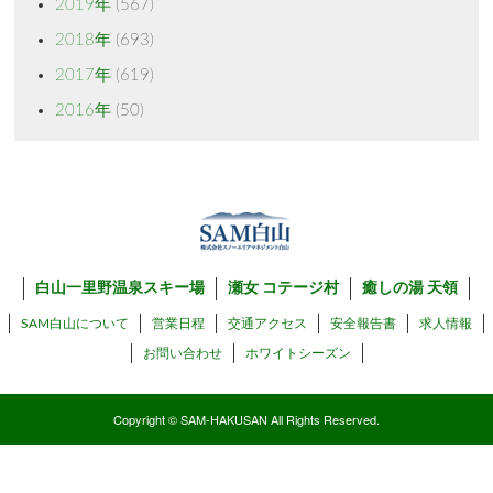
2019年
(567)
2018年
(693)
2017年
(619)
2016年
(50)
白山一里野温泉スキー場
瀬女 コテージ村
癒しの湯 天領
SAM白山について
営業日程
交通アクセス
安全報告書
求人情報
お問い合わせ
ホワイトシーズン
Copyright © SAM-HAKUSAN All Rights Reserved.