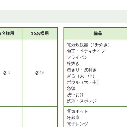
8名様用
16名様用
備品
電気炊飯器（1升炊き）
包丁・ペティナイフ
フライパン
栓抜き
缶きり・皮剥き
各8
各16
ざる（大・中）
ボウル（大・中）
急須
洗いおけ
洗剤・スポンジ
電気ポット
冷蔵庫
電子レンジ