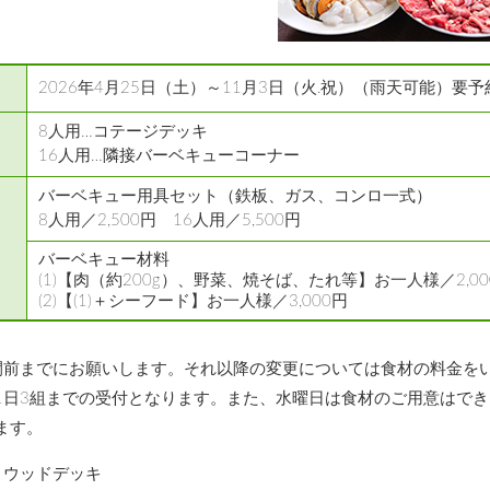
2026年4月25日（土）～11月3日（火.祝）（雨天可能）要予
8人用…コテージデッキ
16人用…隣接バーベキューコーナー
バーベキュー用具セット（鉄板、ガス、コンロ一式）
8人用／2,500円 16人用／5,500円
バーベキュー材料
(1)【肉（約200g）、野菜、焼そば、たれ等】お一人様／2,00
(2)【(1)＋シーフード】お一人様／3,000円
間前までにお願いします。それ以降の変更については食材の料金を
1日3組までの受付となります。また、水曜日は食材のご用意はで
ます。
ウッドデッキ