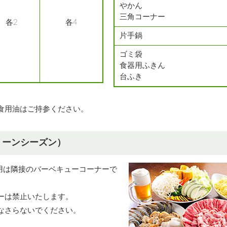
やかん
三角コーナー
各2
各4
片手鍋
ゴミ袋
食器用ふきん
台ふき
食用油はご持参ください。
リーンシーズン）
用は隣接のバーベキューコーナーで
ーは禁止いたします。
なさらないでください。