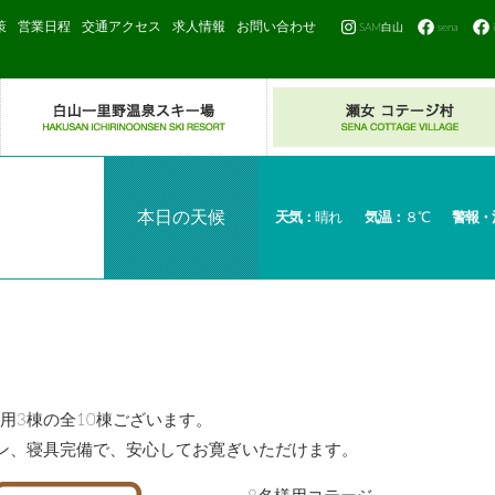
策
営業日程
交通アクセス
求人情報
お問い合わせ
SAM白山
sena
本日の天候
天気：
晴れ
気温：
８℃
警報・
用3棟の全10棟ございます。
ン、寝具完備で、安心してお寛ぎいただけます。