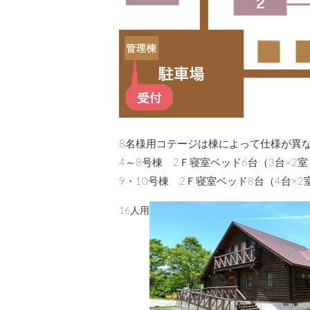
8名様用コテージは棟によって仕様が異
4～8号棟 2Ｆ寝室ベッド6台（3台×2
9・10号棟 2Ｆ寝室ベッド8台（4台×2
16人用