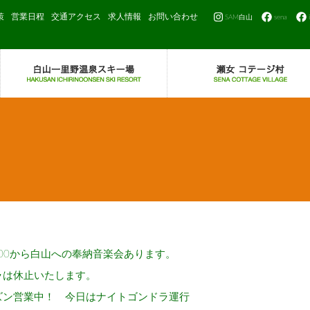
策
営業日程
交通アクセス
求人情報
お問い合わせ
SAM白山
sena
：00から白山への奉納音楽会あります。
ラは休止いたします。
ズン営業中！ 今日はナイトゴンドラ運行