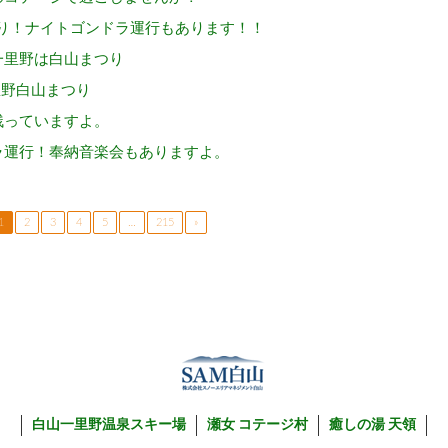
つり！ナイトゴンドラ運行もあります！！
一里野は白山まつり
里野白山まつり
残っていますよ。
ラ運行！奉納音楽会もありますよ。
1
2
3
4
5
…
215
»
白山一里野温泉スキー場
瀬女 コテージ村
癒しの湯 天領