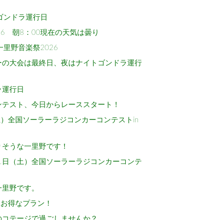
ゴンドラ運行日
26 朝8：00現在の天気は曇り
里野音楽祭2026
ーの大会は最終日、夜はナイトゴンドラ運行
ラ運行日
ンテスト、今日からレーススタート！
（土）全国ソーラーラジコンカーコンテストin
りそうな一里野です！
月1日（土）全国ソーラーラジコンカーコンテ
一里野です。
にお得なプラン！
のコテージで過ごしませんか？