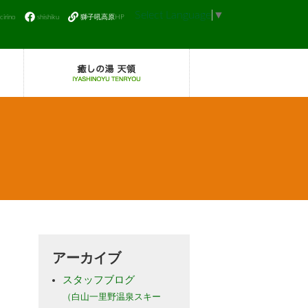
Select Language
▼
icirino
shishiku
獅子吼高原HP
アーカイブ
スタッフブログ
（白山一里野温泉スキー