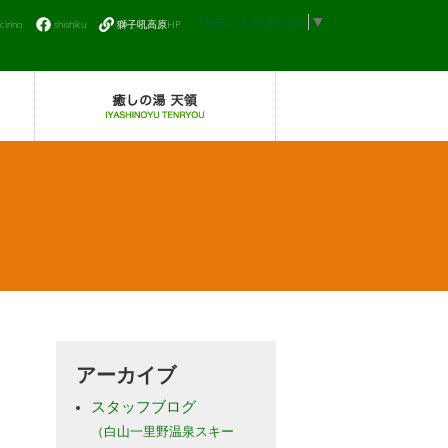
Select Language
▼
icirino
shishiku
獅子吼高原HP
アーカイブ
スタッフブログ
（白山一里野温泉スキー