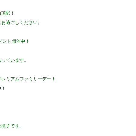
。
山頂駅！
でお過ごしください。
ベント開催中！
わっています。
！
プレミアムファミリーデー！
中！
。
の様子です。