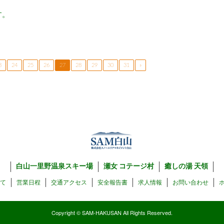
す。
3
24
25
26
27
28
29
30
31
»
白山一里野温泉スキー場
瀬女 コテージ村
癒しの湯 天領
いて
営業日程
交通アクセス
安全報告書
求人情報
お問い合わせ
Copyright © SAM-HAKUSAN All Rights Reserved.