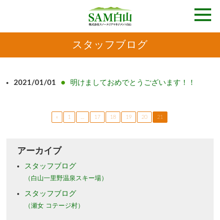
スタッフブログ
2021/01/01
明けましておめでとうございます！！
«
1
…
17
18
19
20
21
アーカイブ
スタッフブログ
（白山一里野温泉スキー場）
スタッフブログ
（瀬女 コテージ村）