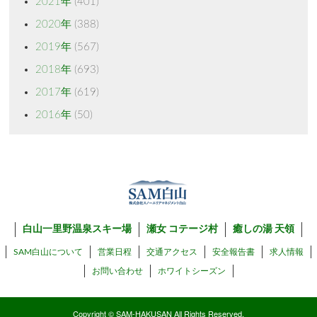
2021年
(401)
2020年
(388)
2019年
(567)
2018年
(693)
2017年
(619)
2016年
(50)
白山一里野温泉スキー場
瀬女 コテージ村
癒しの湯 天領
SAM白山について
営業日程
交通アクセス
安全報告書
求人情報
お問い合わせ
ホワイトシーズン
Copyright © SAM-HAKUSAN All Rights Reserved.