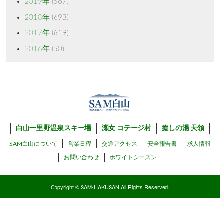
2019年
(567)
2018年
(693)
2017年
(619)
2016年
(50)
白山一里野温泉スキー場
瀬女 コテージ村
癒しの湯 天領
SAM白山について
営業日程
交通アクセス
安全報告書
求人情報
お問い合わせ
ホワイトシーズン
Copyright © SAM-HAKUSAN All Rights Reserved.