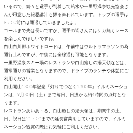
いるので、続々と選手が到着して給水や一里野温泉観光協会さ
んが用意した報恩講汁も振る舞われています。トップの選手は
8：00前には通過していきましたよ。
ゴールまで先は長いですが、選手の皆さんにはケガ無くレース
を楽しんでほしいですね。
白山白川郷ホワイトロードは、午前中はウルトラマラソンの為
通行止めですが、午後には全線通行可能となります。
一里野温泉スキー場のレストランや白山癒しの湯天領などは、
通常通りの営業となりますので、ドライブのランチや休憩にご
利用ください。
白山開山1300年記念『灯りでつなぐ1300年』イルミネーショ
ンは、9月30日（土）まで毎日、日没から約4時間の点灯とな
ります。
レストランあいあ～る、白山癒しの湯天領は、期間中の土、
日、祝日は21：00までの延長営業をしていますので、イルミ
ネーション観賞の際はお気軽にご利用ください。