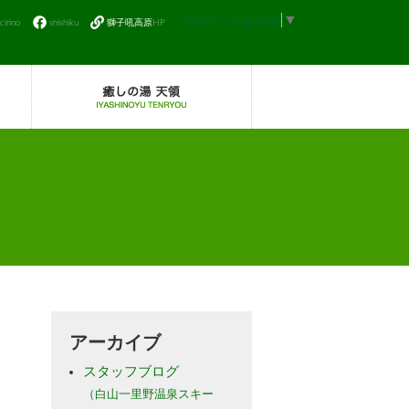
Select Language
▼
icirino
shishiku
獅子吼高原HP
アーカイブ
スタッフブログ
（白山一里野温泉スキー