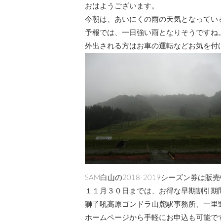
おはようございます。
今朝は、あいにくの雨の天気となってい
予報では、一日強い雨となりそうですね
外出される方はお車の運転などお気を付
SAM白山の2018-2019シーズン券は販
１１月３０日までは、お得な早期割引期
獅子吼高原ゴンドラ山麓駅事務所、一里
ホームページから手軽にお申込も可能で