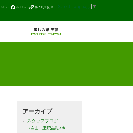
Select Language
▼
icirino
shishiku
獅子吼高原HP
アーカイブ
スタッフブログ
（白山一里野温泉スキー