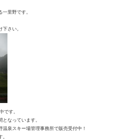
る一里野です。
。
け下さい。
売中です。
間となっています。
野温泉スキー場管理事務所で販売受付中！
す。