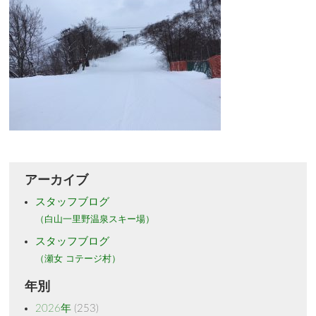
アーカイブ
スタッフブログ
（白山一里野温泉スキー場）
スタッフブログ
（瀬女 コテージ村）
年別
2026年
(253)