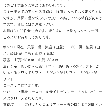
じめご了承頂きますようお願いします。
スキー場までのアクセス道路は、除雪も入っており走りやすい
ですが、路面に雪が残っていたり、凍結している場合がありま
すので、運転にはご注意下さい。
本日は8：30営業開始です。皆さまのご来場をスタッフ一同こ
ころよりお待ちしております。
朝6：00現在 天候：雪 気温（山麓）：3℃ 風：強風（山
頂、終日強い予報）山麓（微風）
積雪：山頂240ｃｍ 山麓160ｃｍ
運行予定：あいあ～る第1リフト・あいあ～る第2リフト・あ
いあ～るクワッドリフト・のだいら第1リフト・のだいら第2
リフト
コース：全面滑走可能
ただし、上級者コースのエキサイトゲレンデ、チャレンジコー
スはクローズとなります。
雪遊び、ソリ遊びはキッズエリア（一里野公園）をご利用くだ