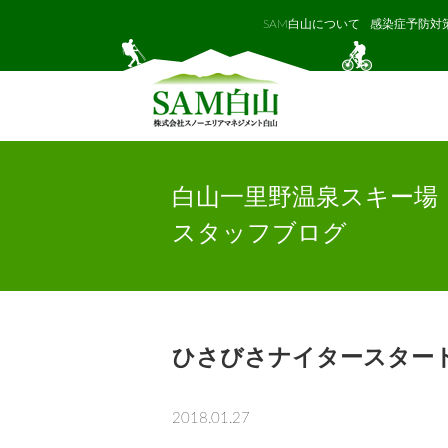
SAM白山について
感染症予防対
白山一里野温泉スキー場
スタッフブログ
ひさびさナイタースター
2018.01.27