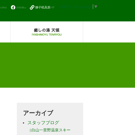
Select Language
▼
icirino
shishiku
獅子吼高原HP
アーカイブ
スタッフブログ
（白山一里野温泉スキー