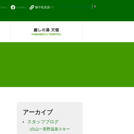
Select Language
▼
icirino
shishiku
獅子吼高原HP
アーカイブ
スタッフブログ
（白山一里野温泉スキー