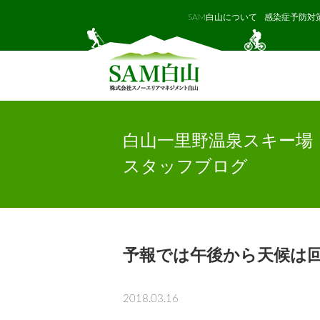
SAM白山について
感染症予防対
白山一里野温泉スキー場
スタッフブログ
予報では午後から天候は
2018.03.16