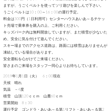
ますが、うごくベルトを使ってソリ遊びを楽しんで下さい。
うごくベルトは10：00～16：00の運行予定。
料金は300円（1日利用可）センターハウスあいあ～るチケッ
ト売場で乗車券を購入の上、ご利用ください。
キッズパーク内は無料開放していますが、まだ積雪が少ないた
め、安全に気を付けて遊んでください。
スキー場までのアクセス道路は、路面には積雪はありませんが
凍結している場合があります。
安全運転を心がけてご来場ください。
皆さまのご来場をスタッフ一同心よりお待ちしています。
2019年1月1日（火） 6：00現在
天候 晴れ
気温 －4度
積雪 山頂120ｃｃｍ 山麓60ｃｍ
営業開始 8：30
運行予定 ゴンドラ・あいあ～る第1リフト・あいあ～る第2