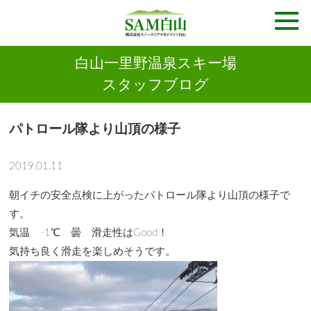
白山一里野温泉スキー場
スタッフブログ
パトロール隊より山頂の様子
2019.01.11
朝イチの安全点検に上がったパトロール隊より山頂の様子で
す。
気温 -1℃ 曇 滑走性はGood！
気持ち良く滑走を楽しめそうです。