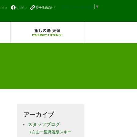
Select Language
▼
icirino
shishiku
獅子吼高原HP
アーカイブ
スタッフブログ
（白山一里野温泉スキー