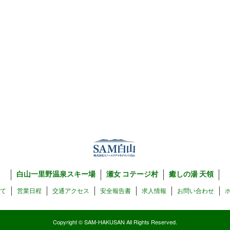
白山一里野温泉スキー場
瀬女 コテージ村
癒しの湯 天領
いて
営業日程
交通アクセス
安全報告書
求人情報
お問い合わせ
Copyright © SAM-HAKUSAN All Rights Reserved.