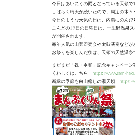
今日はあいにくの雨となっている天領で
しばらく晴天が続いたので、周辺の木々
今日のような天気の日は、内湯にのんび
こんどの19日の日曜日は、一里野温泉
が開催されます。
毎年人気の山菜即売会や太鼓演奏などが
お祭りを楽しんだ後は、天領の天然温泉
まだまだ「祝・令和」記念キャンペーン
くわしくはこちら
https://www.sam-hak
新緑の季節も白山癒しの湯天領
https:/