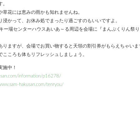
す。
や草花には恵みの雨かも知れませんね。
り浸かって、お休み処でまったり過ごすのもいいですよ。
スキー場センターハウスあいあ～る周辺を会場に『まんぷくりん祭り
ありますが、会場でお買い物すると天領の割引券がもらえちゃいま
でこころも体もリフレッシュしましょう。
実施中！
usan.com/information/p16278/
/www.sam-hakusan.com/tenryou/