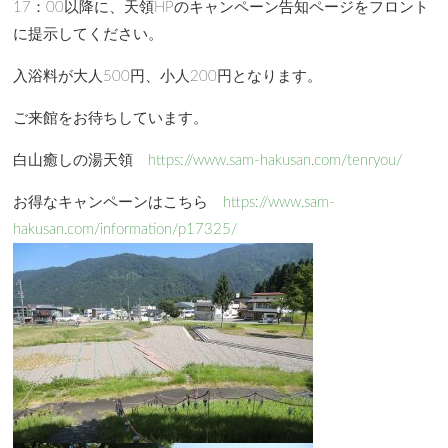
17：00以降に、天領HPのキャンペーン告知ページをフロント
に提示してください。
入浴料が大人500円、小人200円となります。
ご来館をお待ちしています。
白山癒しの湯天領
https://www.sam-hakusan.com/tenryou/
お得なキャンペーンはこちら
https://www.sam-
hakusan.com/information/p17325/