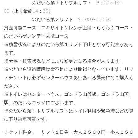
のだいら第１トリプルリフト 9：00～16：
00（上り最終14：30）
のだいら第２リフト 9：00～15：30
滑走可能コース：エキサイトゲレンデ上部・らくらくコース・
のだいらゲレンデ・宮様コース
※積雪状況によりのだいら第１リフト下山となる可能性があり
ます。
※天候・積雪状況などにより変更となる場合があります。
※のだいら連絡階段は雪不足により閉鎖となっています。リフ
トチケットは必ずセンターハウスあいあ～る券売にてご購入く
ださい。
※トイレはセンターハウス、ゴンドラ山麓駅、ゴンドラ山頂
駅、のだいらロッジにございます。
※のだいら第１トリプルリフトはトイレ利用や緊急時などの際
に下り乗車可能です。
チケット料金： リフト１日券 大人２５００円・小人１５０