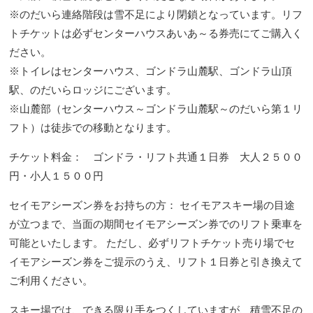
※のだいら連絡階段は雪不足により閉鎖となっています。リフ
トチケットは必ずセンターハウスあいあ～る券売にてご購入く
ださい。
※トイレはセンターハウス、ゴンドラ山麓駅、ゴンドラ山頂
駅、のだいらロッジにございます。
※山麓部（センターハウス～ゴンドラ山麓駅～のだいら第１リ
フト）は徒歩での移動となります。
チケット料金： ゴンドラ・リフト共通１日券 大人２５００
円・小人１５００円
セイモアシーズン券をお持ちの方： セイモアスキー場の目途
が立つまで、当面の期間セイモアシーズン券でのリフト乗車を
可能といたします。 ただし、必ずリフトチケット売り場でセ
イモアシーズン券をご提示のうえ、リフト１日券と引き換えて
ご利用ください。
スキー場では、できる限り手をつくしていますが、積雪不足の