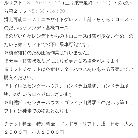
ルリフト 8：30～16：50（上り乗車最終16：00）・のだい
ら第２リフト8：30～16：30
滑走可能コース：エキサイトゲレンデ上部・らくらくコース・
のだいらゲレンデ・宮様コース
※のだいらゲレンデ下からの下山コースは雪が少ないため、の
だいら第１リフトでの下山乗車可能です。
※積雪維持のため圧雪作業は行いません。
※天候・積雪状況などにより変更となる場合があります。
※リフトチケットは必ずセンターハウスあいあ～る券売にてご
購入ください。
※トイレはセンターハウス、ゴンドラ山麓駅、ゴンドラ山頂
駅、のだいらロッジにございます。
※山麓部（センターハウス～ゴンドラ山麓駅～のだいら第１リ
フト）は徒歩での移動となります。
チケット料金：特別料金 ゴンドラ・リフト共通１日券 大人
２５００円・小人１５００円