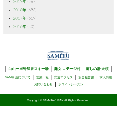
2019年
(567)
2018年
(693)
2017年
(619)
2016年
(50)
白山一里野温泉スキー場
瀬女 コテージ村
癒しの湯 天領
SAM白山について
営業日程
交通アクセス
安全報告書
求人情報
お問い合わせ
ホワイトシーズン
Copyright © SAM-HAKUSAN All Rights Reserved.