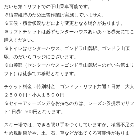
だいら第１リフトでの下山乗車可能です。
※積雪維持のため圧雪作業は実施していません。
※天候・積雪状況などにより変更となる場合があります。
※リフトチケットは必ずセンターハウスあいあ～る券売にてご
購入ください。
※トイレはセンターハウス、ゴンドラ山麓駅、ゴンドラ山頂
駅、のだいらロッジにございます。
※山麓部（センターハウス～ゴンドラ山麓駅～のだいら第１リ
フト）は徒歩での移動となります。
チケット料金：特別料金 ゴンドラ・リフト共通１日券 大人
２５００円・小人１５００円
※セイモアシーズン券をお持ちの方は、シーズン券提示でリフ
ト1日券1,500円となります。
スキー場では、できる限り手をつくしていますが、積雪不足の
ため規制箇所や、土、石、草などが出てくる可能性がありま