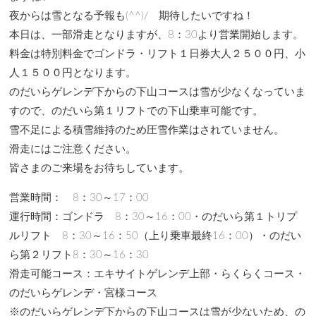
夜からは雪となる予報も(^^)/ 期待したいですね！
本日は、一部滑走となりますが、8：30より営業開始します。
料金は特別料金でゴンドラ・リフト１日券大人２５００円、小
人１５００円となります。
のだいらゲレンデ下からの下山コースは雪が少なくなっていま
すので、のだいら第１リフトでの下山乗車可能です。
雪不足による積雪維持のため圧雪作業はされていません。
滑走にはご注意ください。
皆さまのご来場をお待ちしています。
営業時間： 8：30～17：00
運行時間：ゴンドラ 8：30～16：00・のだいら第１トリプ
ルリフト 8：30～16：50（上り乗車最終16：00）・のだい
ら第２リフト8：30～16：30
滑走可能コース：エキサイトゲレンデ上部・らくらくコース・
のだいらゲレンデ・宮様コース
※のだいらゲレンデ下からの下山コースは雪が少ないため、の