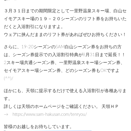
３月３１日までの期間限定として一里野温泉スキー場、白山セ
イモアスキー場の１９－２０シーズンのリフト券をお持ちいた
だくと入浴割引になりますよ。
ウェアに挟んだままのリフト券があればぜひお持ちください！
さらに、19-20シーズンのSAM白山シーズン券をお持ちの方
は、シーズン券提示での入浴割引特典が8月31日まで延長！！
2スキー場共通シーズン券、一里野温泉スキー場シーズン券、
セイモアスキー場シーズン券、どのシーズン券もOKですよ
(^^)/
ほかにも、天領に提示するだけで使える入浴割引が各種ありま
す。
詳しくは天領のホームページをご確認ください。 天領ＨＰ
→ https://www.sam-hakusan.com/tenryou/
皆様のお越しをお待ちしています。