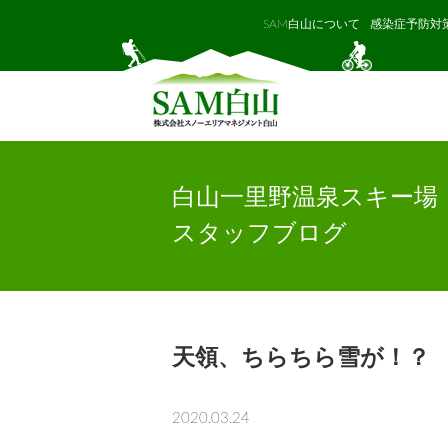
SAM白山について
感染症予防対
白山一里野温泉スキー場
スタッフブログ
天領、ちらちら雪が！？
2020.03.24