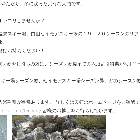
りやんだり、冬に戻ったような天領です。
ホッコリしませんか？
温泉スキー場、白山セイモアスキー場の１９－２０シーズンのリフ
よ。
ぜひお持ちください！
ーズン券をお持ちの方は、シーズン券提示での入浴割引特典が8月31
スキー場シーズン券、セイモアスキー場シーズン券、どのシーズン
入浴割引が各種あります。 詳しくは天領のホームページをご確認
hakusan.com/tenryou/ 皆様のお越しをお待ちしています。