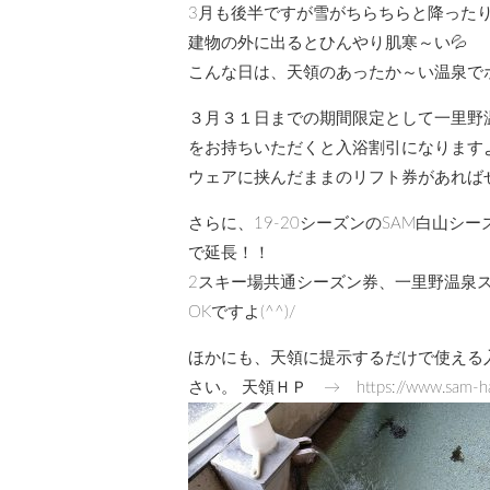
3月も後半ですが雪がちらちらと降った
建物の外に出るとひんやり肌寒～い💦
こんな日は、天領のあったか～い温泉で
３月３１日までの期間限定として一里野
をお持ちいただくと入浴割引になります
ウェアに挟んだままのリフト券があれば
さらに、19-20シーズンのSAM白山シ
で延長！！
2スキー場共通シーズン券、一里野温泉
OKですよ(^^)/
ほかにも、天領に提示するだけで使える
さい。 天領ＨＰ → https://www.sam-