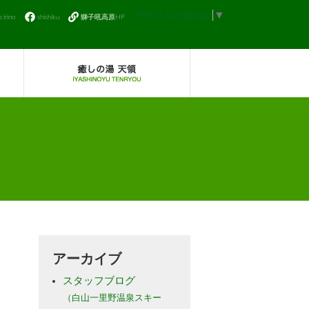
Select Language
▼
icirino
shishiku
獅子吼高原HP
アーカイブ
スタッフブログ
（白山一里野温泉スキー