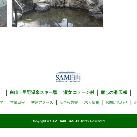
白山一里野温泉スキー場
瀬女 コテージ村
癒しの湯 天領
いて
営業日程
交通アクセス
安全報告書
求人情報
お問い合わせ
Copyright © SAM-HAKUSAN All Rights Reserved.