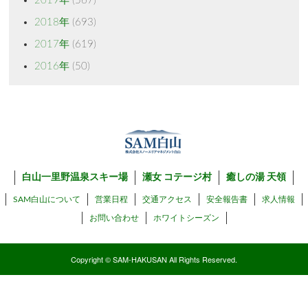
2019年
(567)
2018年
(693)
2017年
(619)
2016年
(50)
白山一里野温泉スキー場
瀬女 コテージ村
癒しの湯 天領
SAM白山について
営業日程
交通アクセス
安全報告書
求人情報
お問い合わせ
ホワイトシーズン
Copyright © SAM-HAKUSAN All Rights Reserved.