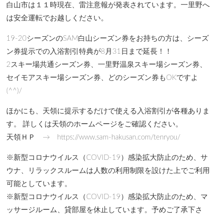
白山市は１１時現在、雷注意報が発表されています。一里野へ
は安全運転でお越しください。
19-20シーズンのSAM白山シーズン券をお持ちの方は、シーズ
ン券提示での入浴割引特典が8月31日まで延長！！
2スキー場共通シーズン券、一里野温泉スキー場シーズン券、
セイモアスキー場シーズン券、どのシーズン券もOKですよ
(^^)/
ほかにも、天領に提示するだけで使える入浴割引が各種ありま
す。 詳しくは天領のホームページをご確認ください。
天領ＨＰ → https://www.sam-hakusan.com/tenryou/
※新型コロナウイルス（COVID-19）感染拡大防止のため、サ
ウナ、リラックスルームは人数の利用制限を設けた上でご利用
可能としています。
※新型コロナウイルス（COVID-19）感染拡大防止のため、マ
ッサージルーム、貸部屋を休止しています。予めご了承下さ