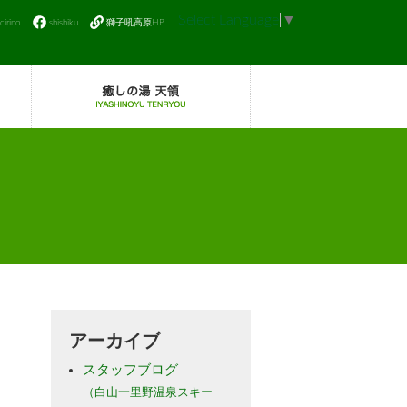
Select Language
▼
icirino
shishiku
獅子吼高原HP
アーカイブ
スタッフブログ
（白山一里野温泉スキー