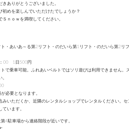
だきありがとうございました。
び初めを楽しんでいただけたでしょうか？
でＳｎｏｗを満喫してください。
フト・あいあ～る第2リフト・のだいら第1リフト・のだいら第2リ
：00 1日500円
ットで乗車可能。ふれあいベルトではソリ遊びは利用できません。
い。
00
場料が必要となります。
込みいただくか、近隣のレンタルショップでレンタルください。セ
しています。
は第4駐車場から連絡階段が近いです。
す。