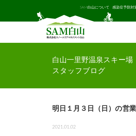
SAM白山について
感染症予防対
白山一里野温泉スキー場
スタッフブログ
明日１月３日（日）の営
2021.01.02