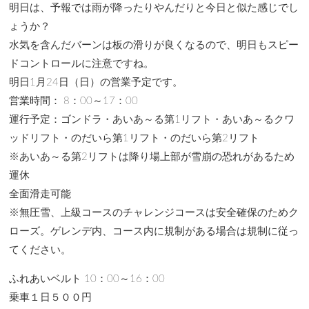
明日は、予報では雨が降ったりやんだりと今日と似た感じでし
ょうか？
水気を含んだバーンは板の滑りが良くなるので、明日もスピー
ドコントロールに注意ですね。
明日1月24日（日）の営業予定です。
営業時間： 8：00～17：00
運行予定：ゴンドラ・あいあ～る第1リフト・あいあ～るクワ
ッドリフト・のだいら第1リフト・のだいら第2リフト
※あいあ～る第2リフトは降り場上部が雪崩の恐れがあるため
運休
全面滑走可能
※無圧雪、上級コースのチャレンジコースは安全確保のためク
ローズ。ゲレンデ内、コース内に規制がある場合は規制に従っ
てください。
ふれあいベルト 10：00～16：00
乗車１日５００円