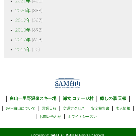
2021年
(401)
2020年
(388)
2019年
(567)
2018年
(693)
2017年
(619)
2016年
(50)
白山一里野温泉スキー場
瀬女 コテージ村
癒しの湯 天領
SAM白山について
営業日程
交通アクセス
安全報告書
求人情報
お問い合わせ
ホワイトシーズン
Copyright © SAM-HAKUSAN All Rights Reserved.