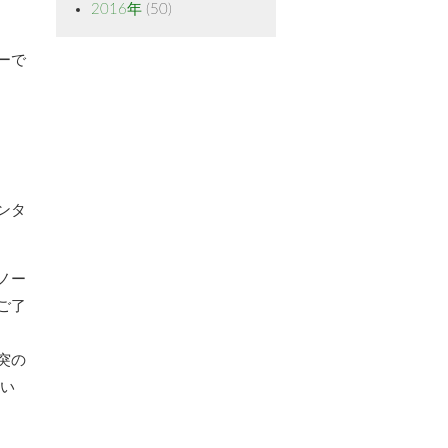
2016年
(50)
ーで
ンタ
ノー
ご了
突の
あい