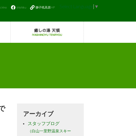
Select Language
▼
icirino
shishiku
獅子吼高原HP
で
アーカイブ
スタッフブログ
（白山一里野温泉スキー