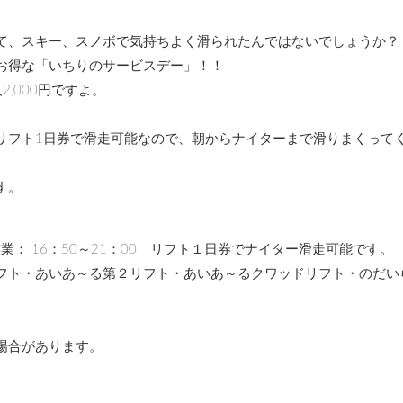
て、スキー、スノボで気持ちよく滑られたんではないでしょうか？
お得な「いちりのサービスデー」！！
2,000円ですよ。
リフト1日券で滑走可能なので、朝からナイターまで滑りまくって
す。
営業： 16：50～21：00 リフト１日券でナイター滑走可能です。
フト・あいあ～る第２リフト・あいあ～るクワッドリフト・のだい
場合があります。