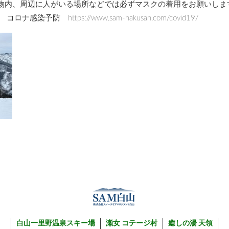
物内、周辺に人がいる場所などでは必ずマスクの着用をお願いしま
防 https://www.sam-hakusan.com/covid19/
白山一里野温泉スキー場
瀬女 コテージ村
癒しの湯 天領