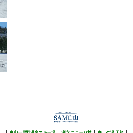
白山一里野温泉スキー場
瀬女 コテージ村
癒しの湯 天領