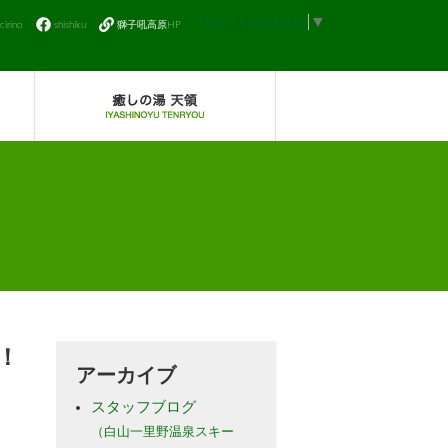
Select Language
▼
icirino
shishiku
獅子吼高原HP
！
アーカイブ
スタッフブログ
（白山一里野温泉スキー