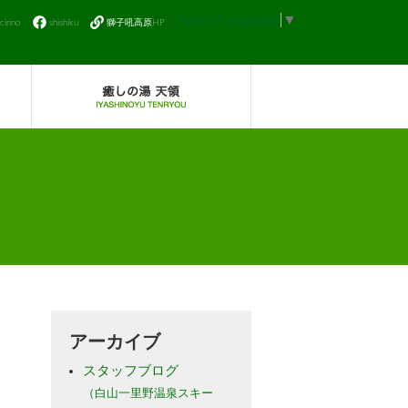
Select Language
▼
icirino
shishiku
獅子吼高原HP
アーカイブ
スタッフブログ
（白山一里野温泉スキー