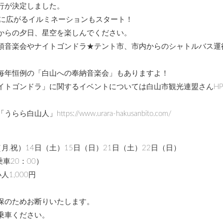
行が決定しました。
デに広がるイルミネーションもスタート！
からの夕日、星空を楽しんでください。
頂音楽会やナイトゴンドラ★テント市、市内からのシャトルバス運
毎年恒例の「白山への奉納音楽会」もありますよ！
イトゴンドラ」に関するイベントについては白山市観光連盟さんH
https://www.urara-hakusanbito.com/
月.祝）14日（土）15日（日）21日（土）22日（日）
車20：00）
1,000円
保のためお断りいたします。
乗車ください。