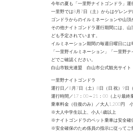
今年の夏も「一里野ナイトゴンドラ」運
一里野では8月7日（土）からはゲレン
ゴンドラからのイルミネーションや山頂
その他ナイトゴンドラ運行期間には、山
ども予定されています。
イルミネーション期間の毎週日曜日には
「一里野イルミネーション」「一里野ナ
どでご確認ください。
白山市観光連盟 白山市公式観光サイト「うらら白山人」
一里野ナイトゴンドラ
運行日／8月7日（土）8日（日.祝）9日（
運行時間／17：00～21：00（上り最終乗
乗車料金（往復のみ）／大人1,200円 小人
※大人中学生以上、小人4歳以上
※ナイトゴンドラのペット乗車は安全確
※安全確保のため係員の指示に従ってご