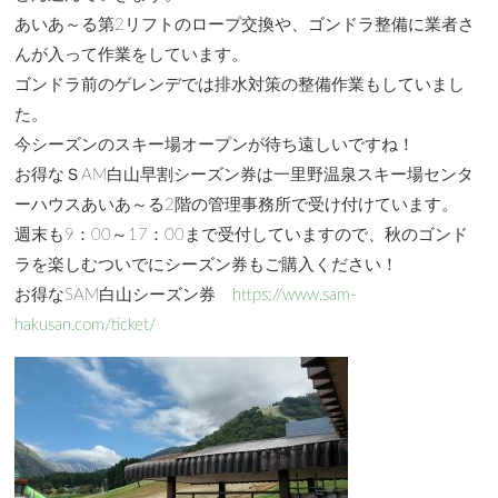
あいあ～る第2リフトのロープ交換や、ゴンドラ整備に業者さ
んが入って作業をしています。
ゴンドラ前のゲレンデでは排水対策の整備作業もしていまし
た。
今シーズンのスキー場オープンが待ち遠しいですね！
お得なＳAM白山早割シーズン券は一里野温泉スキー場センタ
ーハウスあいあ～る2階の管理事務所で受け付けています。
週末も9：00～17：00まで受付していますので、秋のゴンド
ラを楽しむついでにシーズン券もご購入ください！
お得なSAM白山シーズン券
https://www.sam-
hakusan.com/ticket/