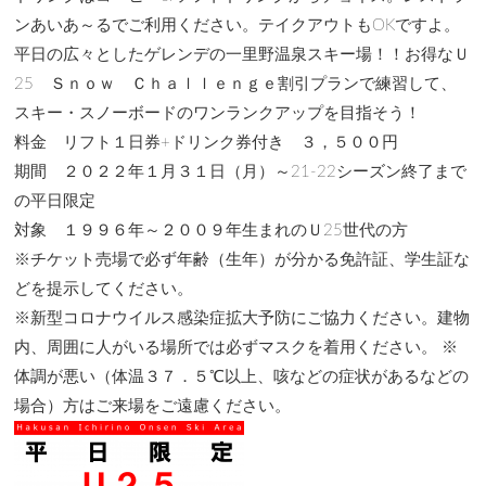
ンあいあ～るでご利用ください。テイクアウトもOKですよ。
平日の広々としたゲレンデの一里野温泉スキー場！！お得なＵ
25 Ｓｎｏｗ Ｃｈａｌｌｅｎｇｅ割引プランで練習して、
スキー・スノーボードのワンランクアップを目指そう！
料金 リフト１日券+ドリンク券付き ３，５００円
期間 ２０２２年１月３１日（月）～21-22シーズン終了まで
の平日限定
対象 １９９６年～２００９年生まれのＵ25世代の方
※チケット売場で必ず年齢（生年）が分かる免許証、学生証な
どを提示してください。
※新型コロナウイルス感染症拡大予防にご協力ください。建物
内、周囲に人がいる場所では必ずマスクを着用ください。 ※
体調が悪い（体温３７．５℃以上、咳などの症状があるなどの
場合）方はご来場をご遠慮ください。