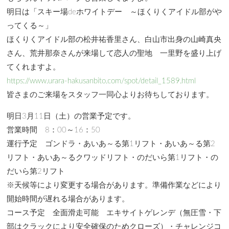
明日は「スキー場deホワイトデー ～ほくりくアイドル部がや
ってくる～」
ほくりくアイドル部の松井祐香里さん、白山市出身の山崎真央
さん、荒井那奈さんが来場して恋人の聖地 一里野を盛り上げ
てくれますよ。
https://www.urara-hakusanbito.com/spot/detail_1589.html
皆さまのご来場をスタッフ一同心よりお待ちしております。
明日3月11日（土）の営業予定です。
営業時間 8：00～16：50
運行予定 ゴンドラ・あいあ～る第1リフト・あいあ～る第2
リフト・あいあ～るクワッドリフト・のだいら第1リフト・の
だいら第2リフト
※天候等により変更する場合があります。準備作業などにより
開始時間が遅れる場合があります。
コース予定 全面滑走可能 エキサイトゲレンデ（無圧雪・下
部はクラックにより安全確保のためクローズ）・チャレンジコ