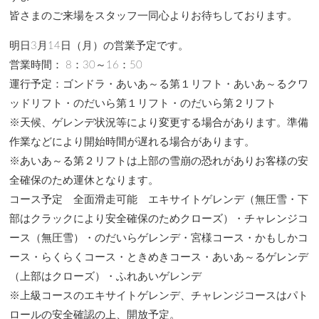
皆さまのご来場をスタッフ一同心よりお待ちしております。
明日3月14日（月）の営業予定です。
営業時間： 8：30～16：50
運行予定：ゴンドラ・あいあ～る第１リフト・あいあ～るクワ
ッドリフト・のだいら第１リフト・のだいら第２リフト
※天候、ゲレンデ状況等により変更する場合があります。準備
作業などにより開始時間が遅れる場合があります。
※あいあ～る第２リフトは上部の雪崩の恐れがありお客様の安
全確保のため運休となります。
コース予定 全面滑走可能 エキサイトゲレンデ（無圧雪・下
部はクラックにより安全確保のためクローズ）・チャレンジコ
ース（無圧雪）・のだいらゲレンデ・宮様コース・かもしかコ
ース・らくらくコース・ときめきコース・あいあ～るゲレンデ
（上部はクローズ）・ふれあいゲレンデ
※上級コースのエキサイトゲレンデ、チャレンジコースはパト
ロールの安全確認の上、開放予定。