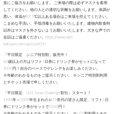
策にご協力をお願いします。 ご来場の際は必ずマスクを着用
してください。他の人との適切な距離をお願いします。体調が
悪い、体温が37.5℃以上ある場合はご来場を控えてください。
こまめな手洗い、手指消毒をお願いいたします。建物内飲食時
以外はマスクを外さないようお願いいたします。大きな声での
会話はご遠慮ください。https://www.sam-
hakusan.com/wp/covid19/
「平日限定 シニア特別割」販売中！
60歳以上の方はリフト1日券にドリンク券がセットになって
3000円！自分のペースでゲレンデをお楽しみください。
※年齢のわかるものをご提示ください。 ※シニア特別割利用
とチケット売場で申しください。
「平日限定 U25 Snow Challenge割引」スタート！
1996年～2009年生まれのＵ25世代の皆さん限定、リフト1日
券にドリンク券がセットで3500円！
※年齢のわかるものをご提示ください。 ※U25割利用とチケ