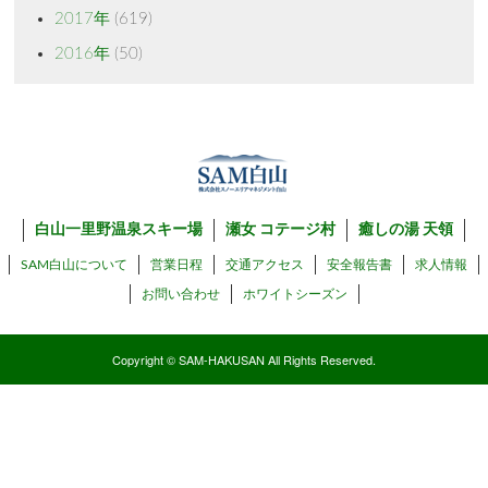
2017年
(619)
2016年
(50)
白山一里野温泉スキー場
瀬女 コテージ村
癒しの湯 天領
SAM白山について
営業日程
交通アクセス
安全報告書
求人情報
お問い合わせ
ホワイトシーズン
Copyright © SAM-HAKUSAN All Rights Reserved.