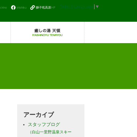
Select Language
▼
icirino
shishiku
獅子吼高原HP
アーカイブ
スタッフブログ
（白山一里野温泉スキー