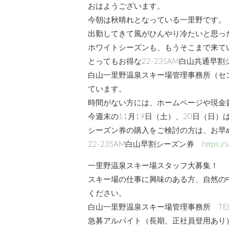
おはようございます。
今朝は秋晴れとなっている一里野です。
出勤してきて風がひんやり冷たいと思っ
ホワイトシーズンも、もうそこまで来ていま
とってもお得な22-23SAM白山共通早割
白山一里野温泉スキー場管理事務所（セン
ています。
時間がない方には、ホームページや現金
今週末の11月19日（土）、20日（日
シーズン券の購入をご検討の方は、お早
22-23SAM白山早割シーズン券
https://
一里野温泉スキー場スタッフ大募集！
スキー場の仕事に興味のある方、自然の
ください。
白山一里野温泉スキー場管理事務所 TEL.07
急募アルバイト（長期、正社員登用あ