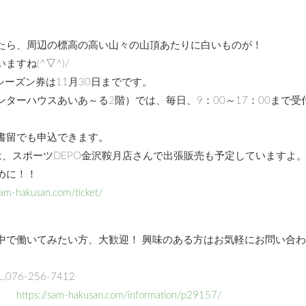
たら、周辺の標高の高い山々の山頂あたりに白いものが！
すね(^▽^)/
シーズン券は11月30日までです。
ターハウスあいあ～る2階）では、毎日、9：00～17：00まで受
書留でも申込できます。
）は、スポーツDEPO金沢鞍月店さんで出張販売も予定していますよ
めに！！
sam-hakusan.com/ticket/
中で働いてみたい方、大歓迎！ 興味のある方はお気軽にお問い合
6-256-7412
り）
https://sam-hakusan.com/information/p29157/