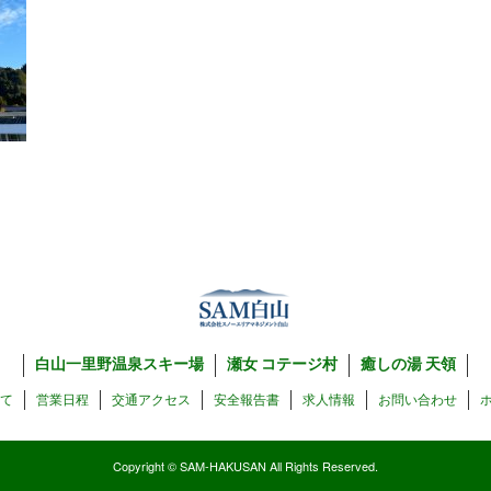
白山一里野温泉スキー場
瀬女 コテージ村
癒しの湯 天領
いて
営業日程
交通アクセス
安全報告書
求人情報
お問い合わせ
Copyright © SAM-HAKUSAN All Rights Reserved.