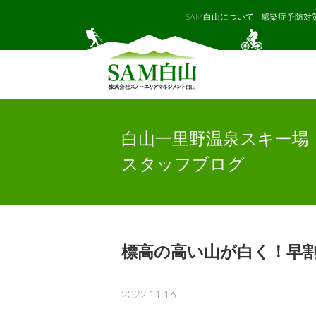
SAM白山について
感染症予防対
白山一里野温泉スキー場
スタッフブログ
標高の高い山が白く！早割
2022.11.16