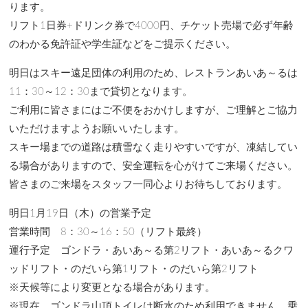
ります。
リフト1日券+ドリンク券で4000円、チケット売場で必ず年齢
のわかる免許証や学生証などをご提示ください。
明日はスキー遠足団体の利用のため、レストランあいあ～るは
11：30～12：30まで貸切となります。
ご利用に皆さまにはご不便をおかけしますが、ご理解とご協力
いただけますようお願いいたします。
スキー場までの道路は積雪なく走りやすいですが、凍結してい
る場合がありますので、安全運転を心がけてご来場ください。
皆さまのご来場をスタッフ一同心よりお待ちしております。
明日1月19日（木）の営業予定
営業時間 8：30～16：50（リフト最終）
運行予定 ゴンドラ・あいあ～る第2リフト・あいあ～るクワ
ッドリフト・のだいら第1リフト・のだいら第2リフト
※天候等により変更となる場合があります。
※現在、ゴンドラ山頂トイレは断水のため利用できません。乗