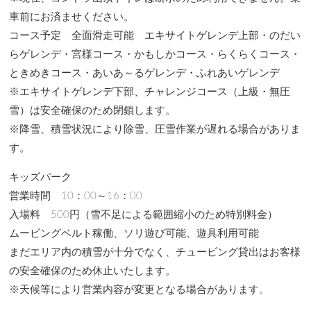
車前にお済ませください。
コース予定 全面滑走可能 エキサイトゲレンデ上部・のだい
らゲレンデ・宮様コース・かもしかコース・らくらくコース・
ときめきコース・あいあ～るゲレンデ・ふれあいゲレンデ
※エキサイトゲレンデ下部、チャレンジコース（上級・無圧
雪）は安全確保のため閉鎖します。
※降雪、積雪状況により除雪、圧雪作業が遅れる場合がありま
す。
キッズパーク
営業時間 10：00～16：00
入場料 500円（雪不足による範囲縮小のため特別料金）
ムービングベルト稼働、ソリ遊び可能、遊具利用可能
まだエリア内の積雪が十分でなく、チュービング貸出はお客様
の安全確保のため休止いたします。
※天候等により営業内容が変更となる場合があります。