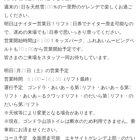
週末の1日を天然雪100％の一里野のゲレンデで楽しくお過ご
しください。
明日はナイター営業日！リフト1日券でナイター滑走可能なの
で、遅めの来場でも1日券で思いっきり滑ってください。
営業開始時間は8：00！キッズパーク、ふれあいムービングベ
ルトも10：00から営業開始予定です。
皆さまのご来場をスタッフ一同お待ちしています。
明日1月21日（土）の営業予定
営業時間 8：00～16：50（リフト最終）
運行予定 ゴンドラ・あいあ～る第1リフト・あいあ～る第2
リフト・あいあ～るクワッドリフト・のだいら第1リフト・の
だいら第2リフト
※天候等により変更となる場合があります。
※現在、ゴンドラ山頂トイレは断水のため利用できません。乗
車前にお済ませください。
コース予定 全面滑走可能 エキサイトゲレンデ上部・のだい