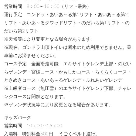
営業時間 8：00～16：50（リフト最終）
運行予定 ゴンドラ・あいあ～る第1リフト・あいあ～る第2
リフト・あいあ～るクワッドリフト・のだいら第1リフト・の
だいら第2リフト
※天候等により変更となる場合があります。
※現在、ゴンドラ山頂トイレは断水のため利用できません。乗
車前にお済ませください。
コース予定 全面滑走可能 エキサイトゲレンデ上部・のだい
らゲレンデ・宮様コース・かもしかコース・らくらくコース・
ときめきコース・あいあ～るゲレンデ・ふれあいゲレンデ
※上級者コース（無圧雪）のエキサイトゲレンデ下部、チャレ
ンジコースは閉鎖となります。
※ゲレンデ状況等により変更となる場合があります。
キッズパーク
営業時間 10：00～16：00
入場料 特別料金500円 うごくベルト運行。