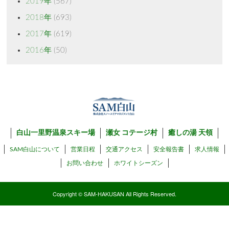
2019年
(567)
2018年
(693)
2017年
(619)
2016年
(50)
白山一里野温泉スキー場
瀬女 コテージ村
癒しの湯 天領
SAM白山について
営業日程
交通アクセス
安全報告書
求人情報
お問い合わせ
ホワイトシーズン
Copyright © SAM-HAKUSAN All Rights Reserved.