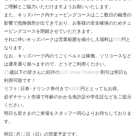
ご理解とご協力いただけますようお願いいたします。
また、キッズパーク内チュービングコースはここ数日の融雪の
影響で危険個所が出てきており、お客様の安全確保のためチュ
ービングコースを閉鎖させていただきます。
それに伴いキッズパークは営業範囲を縮小し入場料は500円と
なります。
なお、キッズパーク内のうごくベルトは稼働、ソリコースなど
は通常通り遊べますので、どうぞご利用ください。
25歳以下の皆さんに好評のU25 Snow Challenge割引は明日も
利用可能です！
リフト1日券+ドリンク券付きで4,000円ととってもお得。
必ずチケット売場で年齢のわかる免許証や学生証などをご提示
ください。
明日も皆さまのご来場をスタッフ一同心よりお待ちしておりま
す。
明日3月12日（日）の営業予定です。