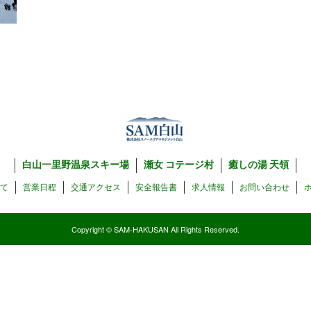
白山一里野温泉スキー場
瀬女 コテージ村
癒しの湯 天領
いて
営業日程
交通アクセス
安全報告書
求人情報
お問い合わせ
Copyright © SAM-HAKUSAN All Rights Reserved.