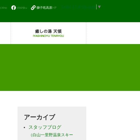
Select Language
▼
icirino
shishiku
獅子吼高原HP
アーカイブ
スタッフブログ
（白山一里野温泉スキー