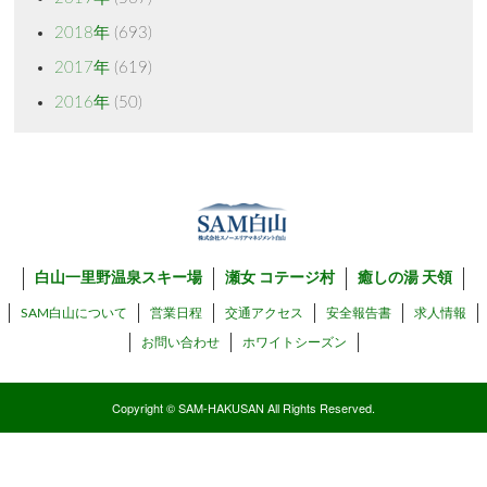
2018年
(693)
2017年
(619)
2016年
(50)
白山一里野温泉スキー場
瀬女 コテージ村
癒しの湯 天領
SAM白山について
営業日程
交通アクセス
安全報告書
求人情報
お問い合わせ
ホワイトシーズン
Copyright © SAM-HAKUSAN All Rights Reserved.