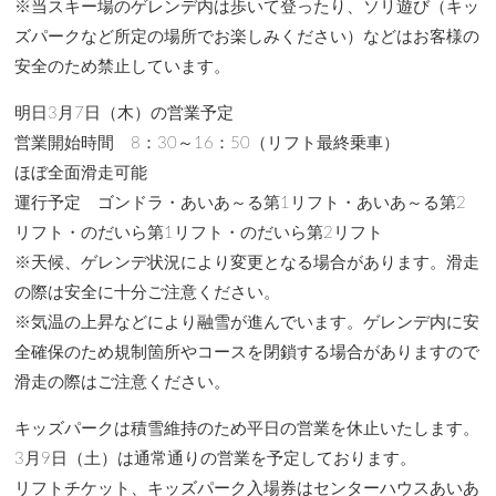
※当スキー場のゲレンデ内は歩いて登ったり、ソリ遊び（キッ
ズパークなど所定の場所でお楽しみください）などはお客様の
安全のため禁止しています。
明日3月7日（木）の営業予定
営業開始時間 8：30～16：50（リフト最終乗車）
ほぼ全面滑走可能
運行予定 ゴンドラ・あいあ～る第1リフト・あいあ～る第2
リフト・のだいら第1リフト・のだいら第2リフト
※天候、ゲレンデ状況により変更となる場合があります。滑走
の際は安全に十分ご注意ください。
※気温の上昇などにより融雪が進んでいます。ゲレンデ内に安
全確保のため規制箇所やコースを閉鎖する場合がありますので
滑走の際はご注意ください。
キッズパークは積雪維持のため平日の営業を休止いたします。
3月9日（土）は通常通りの営業を予定しております。
リフトチケット、キッズパーク入場券はセンターハウスあいあ