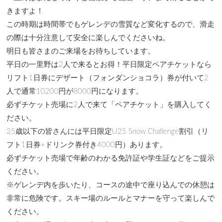
きますよ！
この時期は時間帯でもゲレンデの雪質など変化するので、滑走
の際は十分注意して安全に楽しんでくださいね。
明日も皆さまのご来場をお待ちしています。
平日の一里野は2人で来るとお得！平日限定ペアチケットなら
リフト1日券にデザート（フォンダンショコラ）券が付いて2
人で通常10200円が8000円になります。
必ずチケット売場に2人で来て「ペアチケット」を購入してく
ださい。
25歳以下の皆さんには平日限定U25 Snow Challenge割引（リ
フト1日券+ドリンク券付き4000円）あります。
必ずチケット売場で年齢のわかる免許証や学生証などをご提示
ください。
※ゲレンデ内を歩いたり、コースの途中で座り込んでの休憩は
非常に危険です。スキー場のルールとマナーを守って楽しんで
ください。