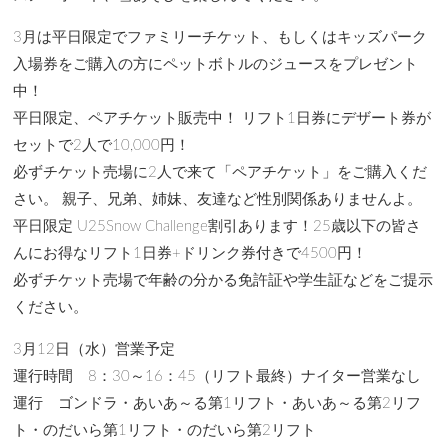
3月は平日限定でファミリーチケット、もしくはキッズパーク
入場券をご購入の方にペットボトルのジュースをプレゼント
中！
平日限定、ペアチケット販売中！ リフト1日券にデザート券が
セットで2人で10,000円！
必ずチケット売場に2人で来て「ペアチケット」をご購入くだ
さい。 親子、兄弟、姉妹、友達など性別関係ありませんよ。
平日限定 U25Snow Challenge割引あります！25歳以下の皆さ
んにお得なリフト1日券+ドリンク券付きで4500円！
必ずチケット売場で年齢の分かる免許証や学生証などをご提示
ください。
3月12日（水）営業予定
運行時間 8：30～16：45（リフト最終）ナイター営業なし
運行 ゴンドラ・あいあ～る第1リフト・あいあ～る第2リフ
ト・のだいら第1リフト・のだいら第2リフト