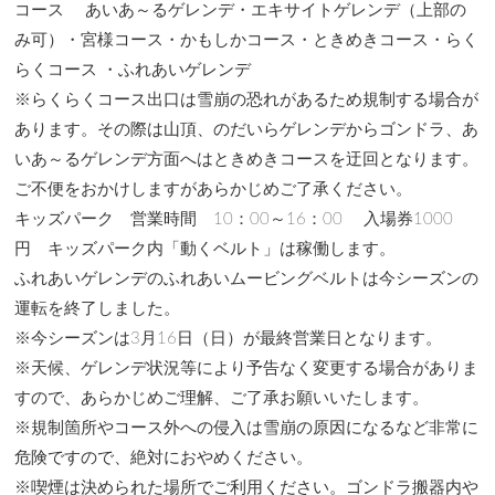
コース あいあ～るゲレンデ・エキサイトゲレンデ（上部の
み可）・宮様コース・かもしかコース・ときめきコース・らく
らくコース ・ふれあいゲレンデ
※らくらくコース出口は雪崩の恐れがあるため規制する場合が
あります。その際は山頂、のだいらゲレンデからゴンドラ、あ
いあ～るゲレンデ方面へはときめきコースを迂回となります。
ご不便をおかけしますがあらかじめご了承ください。
キッズパーク 営業時間 10：00～16：00 入場券1000
円 キッズパーク内「動くベルト」は稼働します。
ふれあいゲレンデのふれあいムービングベルトは今シーズンの
運転を終了しました。
※今シーズンは3月16日（日）が最終営業日となります。
※天候、ゲレンデ状況等により予告なく変更する場合がありま
すので、あらかじめご理解、ご了承お願いいたします。
※規制箇所やコース外への侵入は雪崩の原因になるなど非常に
危険ですので、絶対におやめください。
※喫煙は決められた場所でご利用ください。ゴンドラ搬器内や