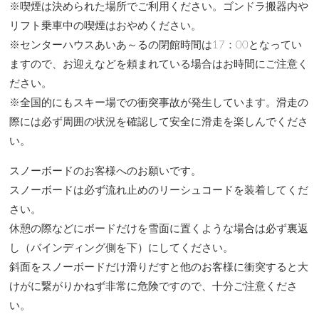
※喫煙は決められた場所でご利用ください。ゴンドラ搬器内や
リフト乗車中の喫煙はおやめください。
※センターハウスあいあ～るの閉館時間は17：00となってい
ますので、お迎えなどを頼まれている場合はお時間にご注意く
ださい。
※全国的にもスキー場での衝突事故が発生しています。滑走の
際には必ず周囲の状況を確認して安全に滑走を楽しんでくださ
い。
スノーボードのお客様へのお願いです。
スノーボードは必ず流れ止めのリーシュコードを装着してくだ
さい。
休憩の際などにボードだけを雪面に置くような場合は必ず裏返
し（バインディング側を下）にしてください。
斜面をスノーボードだけ滑りだすと他のお客様に衝突すると大
けがに繋がりかねず非常に危険ですので、十分ご注意くださ
い。