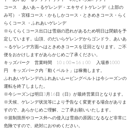
コース あいあ～るゲレンデ・エキサイトゲレンデ（上部の
み可）・宮様コース・かもしかコース・ときめきコース・らく
らくコース ・ふれあいゲレンデ
※らくらくコース出口は雪崩の恐れがあるため明日は閉鎖を予
定しています。山頂、のだいらゲレンデからゴンドラ、あいあ
～るゲレンデ方面へはときめきコースを迂回となります。ご不
便をおかけしますがあらかじめご了承ください。
キッズパーク 営業時間 10：00～16：00 入場券1000
円 キッズパーク内「動くベルト」は稼働します。
ふれあいゲレンデのふれあいムービングベルトは今シーズンの
運転を終了しました。
※今シーズンは明日3月16日（日）が最終営業日となります。
※天候、ゲレンデ状況等により予告なく変更する場合がありま
すので、あらかじめご理解、ご了承お願いいたします。
※規制箇所やコース外への侵入は雪崩の原因になるなど非常に
危険ですので、絶対におやめください。