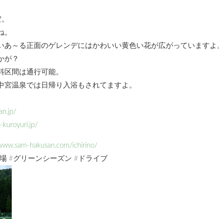
空。
ね。
いあ～る正面のゲレンデにはかわいい黄色い花が広がっていますよ
かが？
料区間は通行可能。
中宮温泉では日帰り入浴もされてますよ。
an.jp/
-kuroyuri.jp/
/www.sam-hakusan.com/ichirino/
場 #グリーンシーズン #ドライブ