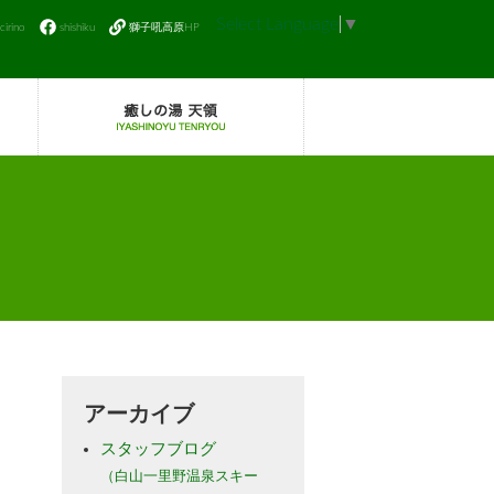
Select Language
▼
icirino
shishiku
獅子吼高原HP
アーカイブ
スタッフブログ
（白山一里野温泉スキー