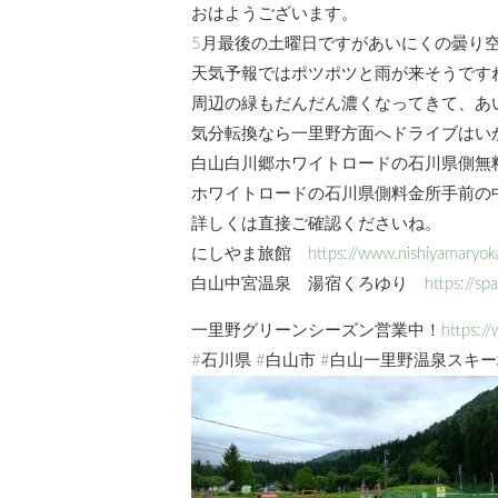
おはようございます。
5月最後の土曜日ですがあいにくの曇り
天気予報ではポツポツと雨が来そうです
周辺の緑もだんだん濃くなってきて、あ
気分転換なら一里野方面へドライブはい
白山白川郷ホワイトロードの石川県側無
ホワイトロードの石川県側料金所手前の
詳しくは直接ご確認くださいね。
にしやま旅館
https://www.nishiyamaryok
白山中宮温泉 湯宿くろゆり
https://spa
一里野グリーンシーズン営業中！
https:/
#石川県 #白山市 #白山一里野温泉スキー