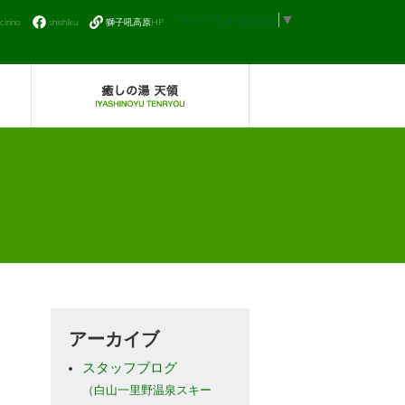
Select Language
▼
icirino
shishiku
獅子吼高原HP
アーカイブ
スタッフブログ
（白山一里野温泉スキー