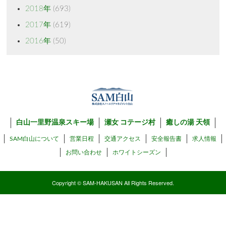
2018年
(693)
2017年
(619)
2016年
(50)
白山一里野温泉スキー場
瀬女 コテージ村
癒しの湯 天領
SAM白山について
営業日程
交通アクセス
安全報告書
求人情報
お問い合わせ
ホワイトシーズン
Copyright © SAM-HAKUSAN All Rights Reserved.