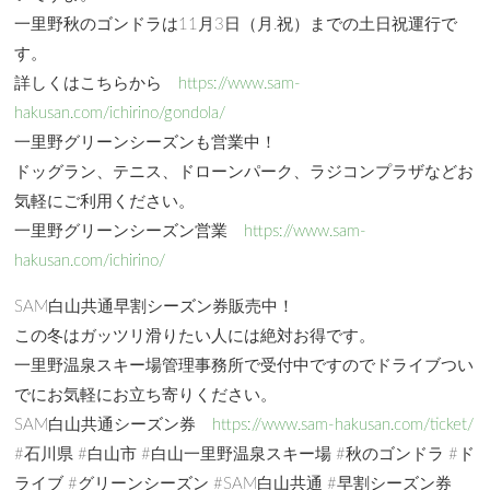
一里野秋のゴンドラは11月3日（月.祝）までの土日祝運行で
す。
詳しくはこちらから
https://www.sam-
hakusan.com/ichirino/gondola/
一里野グリーンシーズンも営業中！
ドッグラン、テニス、ドローンパーク、ラジコンプラザなどお
気軽にご利用ください。
一里野グリーンシーズン営業
https://www.sam-
hakusan.com/ichirino/
SAM白山共通早割シーズン券販売中！
この冬はガッツリ滑りたい人には絶対お得です。
一里野温泉スキー場管理事務所で受付中ですのでドライブつい
でにお気軽にお立ち寄りください。
SAM白山共通シーズン券
https://www.sam-hakusan.com/ticket/
#石川県 #白山市 #白山一里野温泉スキー場 #秋のゴンドラ #ド
ライブ #グリーンシーズン #SAM白山共通 #早割シーズン券