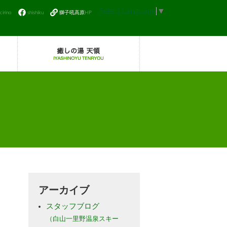
Select Language
▼
icirino
shishiku
獅子吼高原HP
アーカイブ
スタッフブログ
（白山一里野温泉スキー